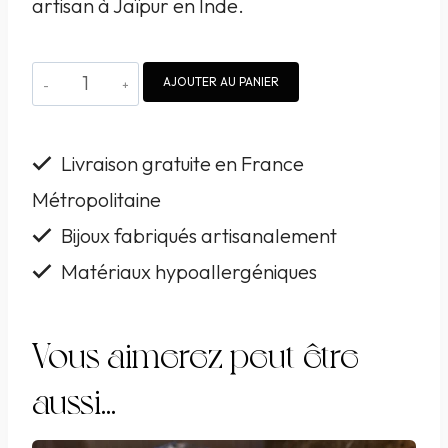
artisan à Jaïpur en Inde.
quantité
AJOUTER AU PANIER
de
Bague
Livraison gratuite en France
Arte
Métropolitaine
Fact
Bijoux fabriqués artisanalement
argent
et
Matériaux hypoallergéniques
chrysocole
Vous aimerez peut-être
aussi…