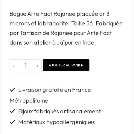
Bague Arte Fact Rajanee plaquée or 3
microns et labradorite. Taille 56. Fabriquée
par l’artisan de Rajanee pour Arte Fact
dans son atelier à Jaïpur en Inde.
quantité
AJOUTER AU PANIER
de
Bague
Livraison gratuite en France
Arte
Métropolitaine
Fact
Bijoux fabriqués artisanalement
Rajanee
plaquée
Matériaux hypoallergéniques
or