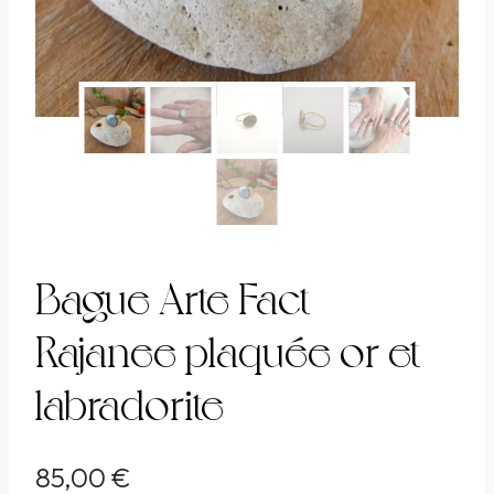
Bague Arte Fact
Rajanee plaquée or et
labradorite
85,00
€