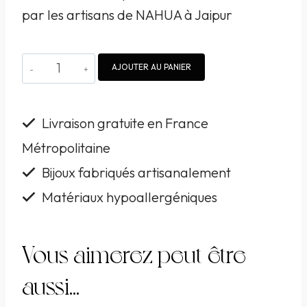
par les artisans de NAHUA à Jaipur
quantité
AJOUTER AU PANIER
de
Boucles
Livraison gratuite en France
d'oreille
Métropolitaine
NAHUA
Bijoux fabriqués artisanalement
Apsa
2
Matériaux hypoallergéniques
brodées
à
Vous aimerez peut-être
la
aussi…
main