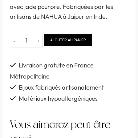
avec jade pourpre. Fabriquées par les
artisans de NAHUA à Jaipur en Inde.
quantité
AJOUTER AU PANIER
de
Boucles
Livraison gratuite en France
d'oreille
Métropolitaine
NAHUA
Bijoux fabriqués artisanalement
Lorie
brodées
Matériaux hypoallergéniques
à
la
Vous aimerez peut-être
main
aussi…
avec