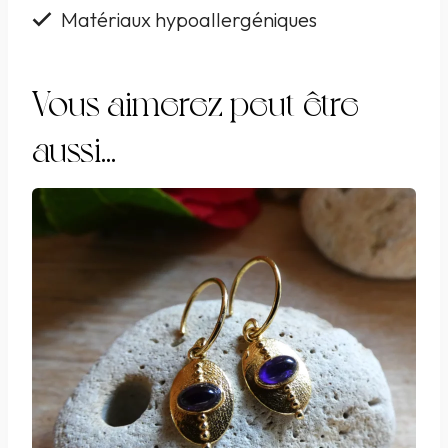
plaquées
Matériaux hypoallergéniques
or
et
Vous aimerez peut-être
labradorites
aussi…