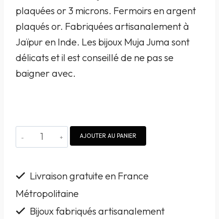
plaquées or 3 microns. Fermoirs en argent
plaqués or. Fabriquées artisanalement à
Jaïpur en Inde. Les bijoux Muja Juma sont
délicats et il est conseillé de ne pas se
baigner avec.
quantité
AJOUTER AU PANIER
de
Boucles
Livraison gratuite en France
d'oreille
Métropolitaine
Muja
Bijoux fabriqués artisanalement
Juma