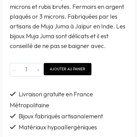
microns et rubis brutes. Fermoirs en argent
plaqués or 3 microns. Fabriquées par les
artisans de Muja Juma à Jaïpur en Inde. Les
bijoux Muja Juma sont délicats et il est
conseillé de ne pas se baigner avec.
quantité
AJOUTER AU PANIER
de
Boucles
Livraison gratuite en France
d'oreille
Métropolitaine
Muja
Bijoux fabriqués artisanalement
Juma
argent
Matériaux hypoallergéniques
plaquées