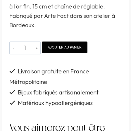
à l’or fin. 15 cm et chaîne de réglable.
Fabriqué par Arte Fact dans son atelier à
Bordeaux.
quantité
AJOUTER AU PANIER
de
Bracelet
Livraison gratuite en France
Arte
Métropolitaine
Fact
Bijoux fabriqués artisanalement
avec
aigues
Matériaux hypoallergéniques
marine
doré
Vous aimerez peut-être
à