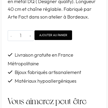
en métal DQ ( Designer quality). Longueur
40 cm et chaîne réglable. Fabriqué par
Arte Fact dans son atelier à Bordeaux.
quantité
AJOUTER AU PANIER
de
Collier
Livraison gratuite en France
Arte
Métropolitaine
Fact
Bijoux fabriqués artisanalement
Birdy
in
Matériaux hypoallergéniques
summer
Vous aimerez peut-être