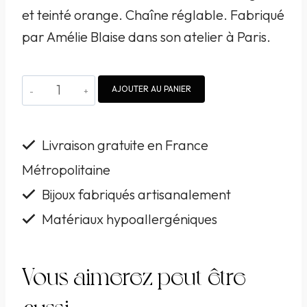
et teinté orange. Chaîne réglable. Fabriqué
par Amélie Blaise dans son atelier à Paris.
quantité
AJOUTER AU PANIER
de
Collier
Livraison gratuite en France
Amélie
Métropolitaine
Blaise
Bijoux fabriqués artisanalement
bronze
et
Matériaux hypoallergéniques
bois
teinté
Vous aimerez peut-être
orange
aussi…