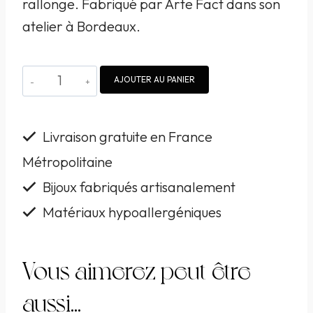
rallonge. Fabriqué par Arte Fact dans son
atelier à Bordeaux.
quantité
AJOUTER AU PANIER
de
Collier
Livraison gratuite en France
Arte
Métropolitaine
Fact
Bijoux fabriqués artisanalement
doré
à
Matériaux hypoallergéniques
l'or
fin
Vous aimerez peut-être
tourmalines
aussi…
roses