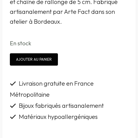
et chaîne de rallonge de 5 cm. Fabriqué
artisanalement par Arte Fact dans son
atelier à Bordeaux.
En stock
quantité
AJOUTER AU PANIER
de
Collier
Livraison gratuite en France
Arte
Métropolitaine
fact
Bijoux fabriqués artisanalement
doré
Matériaux hypoallergéniques
à
l'or
fin