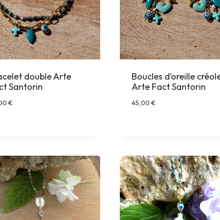
acelet double Arte
Boucles d’oreille créol
ct Santorin
Arte Fact Santorin
,00
€
45,00
€