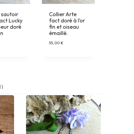
r sautoir
Collier Arte
act Lucky
fact doré à l’or
oeur doré
fin et oiseau
in
émaillé.
55,00
€
in