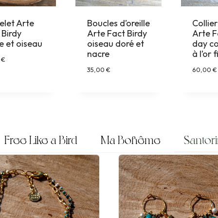
elet Arte
Boucles d’oreille
Collie
 Birdy
Arte Fact Birdy
Arte F
e et oiseau
oiseau doré et
day c
nacre
à l’or f
0
€
35,00
€
60,00
€
Free Like a Bird
Ma Bohême
Santor