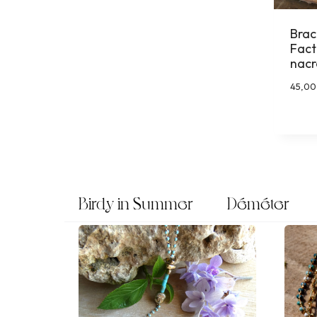
Brac
Fact
nacr
45,0
Birdy in Summer
Déméter