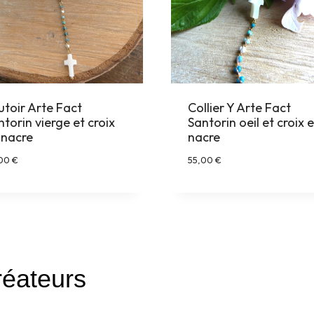
utoir Arte Fact
Collier Y Arte Fact
ntorin vierge et croix
Santorin oeil et croix 
 nacre
nacre
,00
€
55,00
€
réateurs