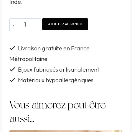
Inde.
quantité
AJOUTER AU PANIER
de
Boucles
Livraison gratuite en France
d'oreille
Métropolitaine
NAHUA
Bijoux fabriqués artisanalement
Apie
1
Matériaux hypoallergéniques
brodées
à
Vous aimerez peut-être
la
aussi…
main