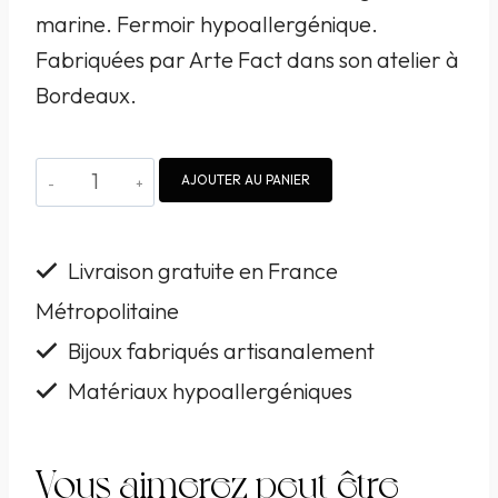
marine. Fermoir hypoallergénique.
Fabriquées par Arte Fact dans son atelier à
Bordeaux.
quantité
AJOUTER AU PANIER
de
Boucles
Livraison gratuite en France
d'oreille
Métropolitaine
Arte
Bijoux fabriqués artisanalement
Fact
avec
Matériaux hypoallergéniques
aigues
marine
Vous aimerez peut-être
2