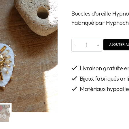
Boucles d’oreille Hypn
Fabriqué par Hypnochi
quantité
AJOUTER AU
de
Boucles
Livraison gratuite 
d'oreille
Bijoux fabriqués ar
Hypnochic
Matériaux hypoalle
blanches
brodées
à
la
main