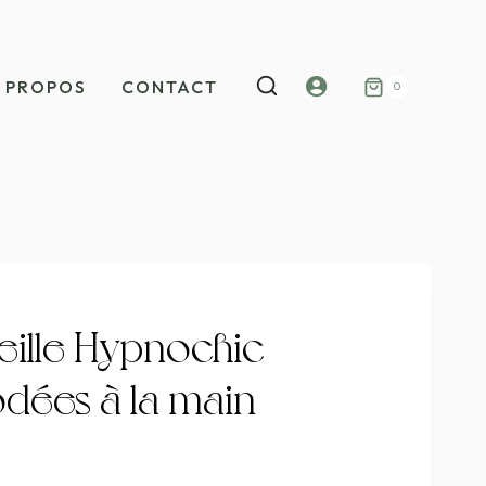
Mon
 PROPOS
CONTACT
0
compte
eille Hypnochic
odées à la main