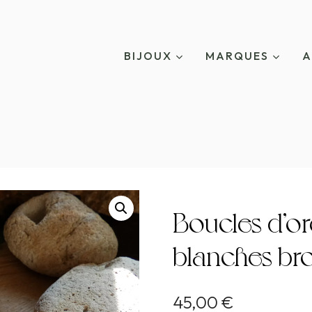
BIJOUX
MARQUES
A
Boucles d’or
blanches br
45,00
€