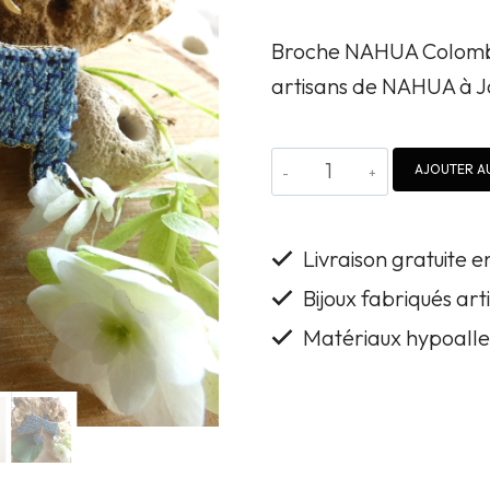
Broche NAHUA Colomba
artisans de NAHUA à J
quantité
AJOUTER AU
de
Broche
Livraison gratuite 
NAHUA
Bijoux fabriqués ar
Colomba
Matériaux hypoalle
bleue
denim
brodées
à
la