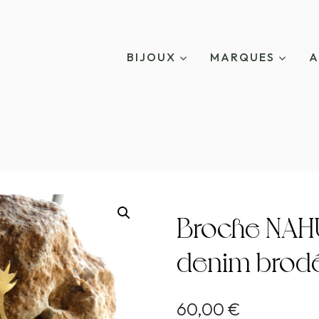
BIJOUX
MARQUES
A
Broche NAH
denim brodé
60,00
€