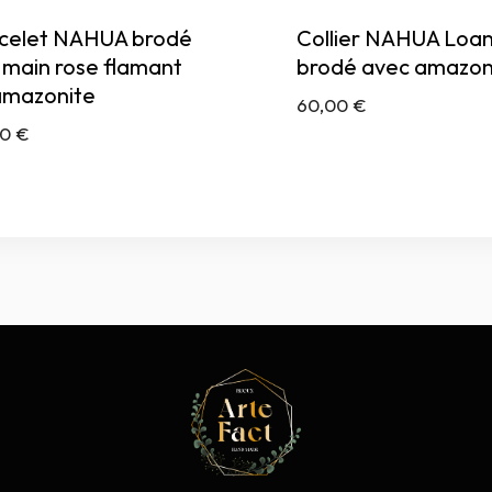
celet NAHUA brodé
Collier NAHUA Loa
a main rose flamant
brodé avec amazon
amazonite
60,00
€
00
€