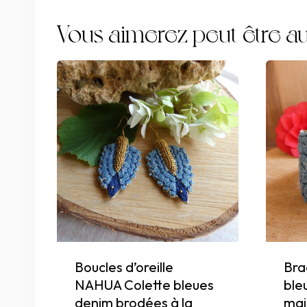
Vous aimerez peut-être au
Boucles d’oreille
Bra
NAHUA Colette bleues
ble
denim brodées à la
mai