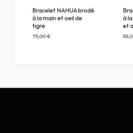
Bracelet NAHUA brodé
Bra
à la main et oeil de
à l
tigre
et 
75,00
€
55,