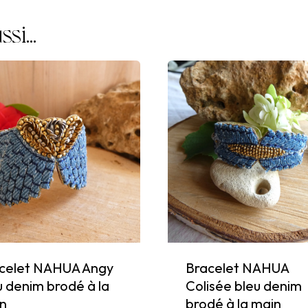
main
ssi…
celet NAHUA Angy
Bracelet NAHUA
u denim brodé à la
Colisée bleu denim
n
brodé à la main