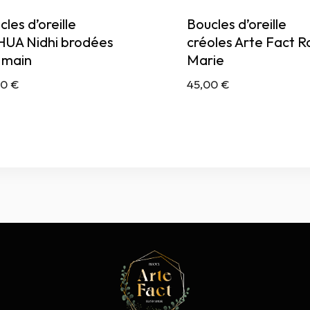
les d’oreille
Boucles d’oreille
UA Nidhi brodées
créoles Arte Fact R
a main
Marie
00
€
45,00
€