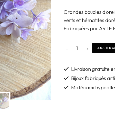
Grandes boucles d’orei
verts et hématites doré
Fabriquées par ARTE F
quantité
AJOUTER AU
de
Grandes
Livraison gratuite 
boucles
Bijoux fabriqués ar
d'oreille
Matériaux hypoalle
améthystes,
onyx
verts,
quartz