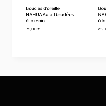
Boucles d’oreille
Bouc
NAHUA Apie 1 brodées
NAH
à la main
à l
75,00
€
65,