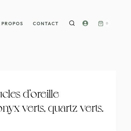
Mon
 PROPOS
CONTACT
0
compte
les d’oreille
nyx verts, quartz verts.