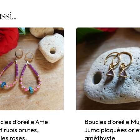
verts.
ssi…
les d’oreille Arte
Boucles d’oreille Mu
t rubis brutes,
Juma plaquées or e
les roses,
améthyste