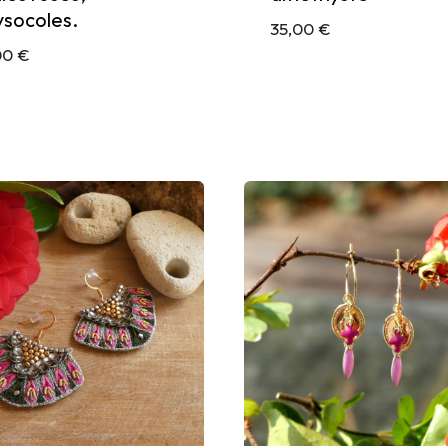
ysocoles.
35,00
€
00
€