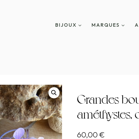
BIJOUX
MARQUES
A
Grandes bouc
améthystes, o
60,00
€