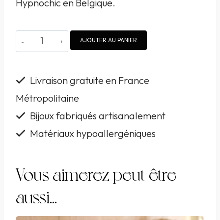
Hypnochic en Belgique.
quantité
AJOUTER AU PANIER
de
Pendentif
Livraison gratuite en France
Hypnochic
Métropolitaine
camel
Bijoux fabriqués artisanalement
brodé
à
Matériaux hypoallergéniques
la
main
Vous aimerez peut-être
aussi…