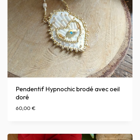
Pendentif Hypnochic brodé avec oeil
doré
60,00
€