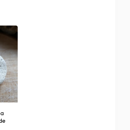
ma
 de