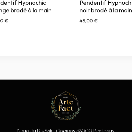
dentif Hypnochic
Pendentif Hypnoch
nge brodé à la main
noir brodé à la main
00
€
45,00
€
12 rue du Pas Saint Georges 33000 Bordeaux