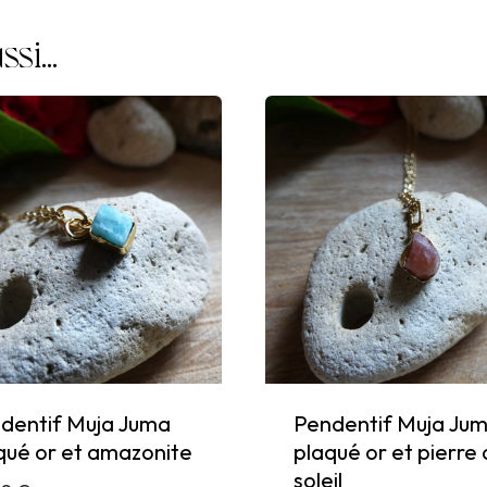
apatite
ssi…
dentif Muja Juma
Pendentif Muja Ju
qué or et amazonite
plaqué or et pierre
soleil