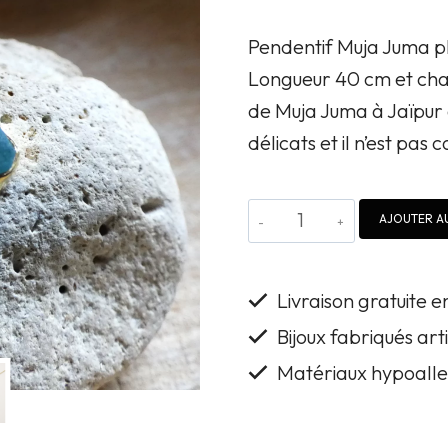
Pendentif Muja Juma pl
Longueur 40 cm et chaî
de Muja Juma à Jaïpur 
délicats et il n’est pas
quantité
AJOUTER AU
de
Pendentif
Livraison gratuite 
Muja
Bijoux fabriqués ar
Juma
Matériaux hypoalle
plaqué
or
et