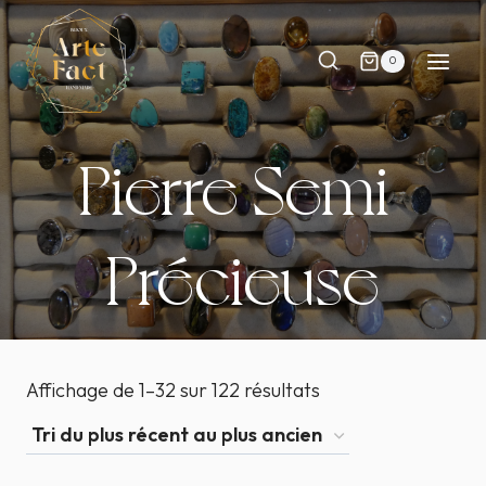
Aller
au
0
contenu
Pierre Semi-
Précieuse
Affichage de 1–32 sur 122 résultats